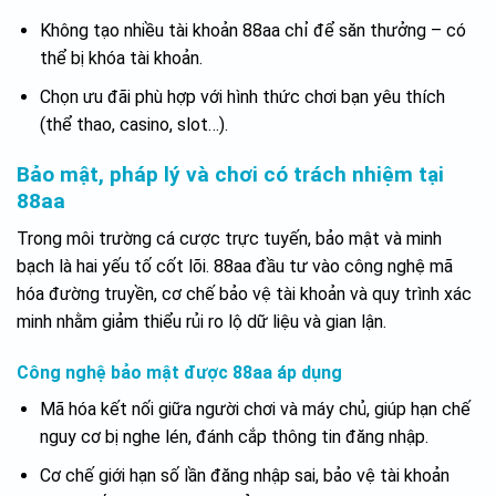
Không tạo nhiều tài khoản 88aa chỉ để săn thưởng – có
thể bị khóa tài khoản.
Chọn ưu đãi phù hợp với hình thức chơi bạn yêu thích
(thể thao, casino, slot…).
Bảo mật, pháp lý và chơi có trách nhiệm tại
88aa
Trong môi trường cá cược trực tuyến, bảo mật và minh
bạch là hai yếu tố cốt lõi. 88aa đầu tư vào công nghệ mã
hóa đường truyền, cơ chế bảo vệ tài khoản và quy trình xác
minh nhằm giảm thiểu rủi ro lộ dữ liệu và gian lận.
Công nghệ bảo mật được 88aa áp dụng
Mã hóa kết nối giữa người chơi và máy chủ, giúp hạn chế
nguy cơ bị nghe lén, đánh cắp thông tin đăng nhập.
Cơ chế giới hạn số lần đăng nhập sai, bảo vệ tài khoản