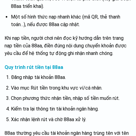
88aa triển khai).
Một số hình thức nạp nhanh khác (mã QR, thẻ thanh
toán…), nếu được 88aa cập nhật.
Khi nạp tiền, người chơi nên đọc kỹ hướng dẫn trên trang
nạp tiền của 88aa, điền đúng nội dung chuyển khoản được
yêu cầu để hệ thống tự động ghi nhận nhanh chóng.
Quy trình rút tiền tại 88aa
Đăng nhập tài khoản 88aa.
Vào mục Rút tiền trong khu vực ví/cá nhân.
Chọn phương thức nhận tiền, nhập số tiền muốn rút.
Kiểm tra lại thông tin tài khoản ngân hàng.
Xác nhận lệnh rút và chờ 88aa xử lý.
88aa thường yêu cầu tài khoản ngân hàng trùng tên với tên