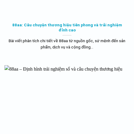
88aa: Câu chuyện thương hiệu tiên phong và trải nghiệm
đỉnh cao
Bài viết phân tích chi tiết về 88aa từ nguồn gốc, sứ mệnh đến sản
phẩm, dịch vụ và cộng đồng...