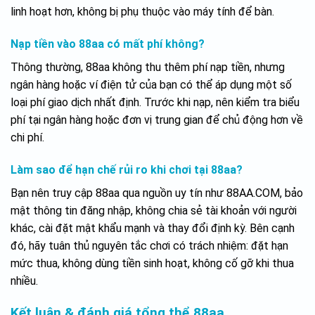
linh hoạt hơn, không bị phụ thuộc vào máy tính để bàn.
Nạp tiền vào 88aa có mất phí không?
Thông thường, 88aa không thu thêm phí nạp tiền, nhưng
ngân hàng hoặc ví điện tử của bạn có thể áp dụng một số
loại phí giao dịch nhất định. Trước khi nạp, nên kiểm tra biểu
phí tại ngân hàng hoặc đơn vị trung gian để chủ động hơn về
chi phí.
Làm sao để hạn chế rủi ro khi chơi tại 88aa?
Bạn nên truy cập 88aa qua nguồn uy tín như 88AA.COM, bảo
mật thông tin đăng nhập, không chia sẻ tài khoản với người
khác, cài đặt mật khẩu mạnh và thay đổi định kỳ. Bên cạnh
đó, hãy tuân thủ nguyên tắc chơi có trách nhiệm: đặt hạn
mức thua, không dùng tiền sinh hoạt, không cố gỡ khi thua
nhiều.
Kết luận & đánh giá tổng thể 88aa