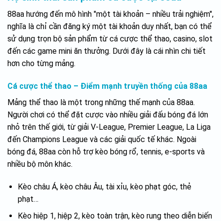
88aa hướng đến mô hình "một tài khoản – nhiều trải nghiệm",
nghĩa là chỉ cần đăng ký một tài khoản duy nhất, bạn có thể
sử dụng trọn bộ sản phẩm từ cá cược thể thao, casino, slot
đến các game mini ăn thưởng. Dưới đây là cái nhìn chi tiết
hơn cho từng mảng.
Cá cược thể thao – Điểm mạnh truyền thống của 88aa
Mảng thể thao là một trong những thế mạnh của 88aa.
Người chơi có thể đặt cược vào nhiều giải đấu bóng đá lớn
nhỏ trên thế giới, từ giải V-League, Premier League, La Liga
đến Champions League và các giải quốc tế khác. Ngoài
bóng đá, 88aa còn hỗ trợ kèo bóng rổ, tennis, e-sports và
nhiều bộ môn khác.
Kèo châu Á, kèo châu Âu, tài xỉu, kèo phạt góc, thẻ
phạt…
Kèo hiệp 1, hiệp 2, kèo toàn trận, kèo rung theo diễn biến