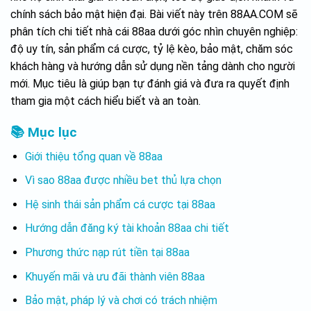
chính sách bảo mật hiện đại. Bài viết này trên 88AA.COM sẽ
phân tích chi tiết nhà cái 88aa dưới góc nhìn chuyên nghiệp:
độ uy tín, sản phẩm cá cược, tỷ lệ kèo, bảo mật, chăm sóc
khách hàng và hướng dẫn sử dụng nền tảng dành cho người
mới. Mục tiêu là giúp bạn tự đánh giá và đưa ra quyết định
tham gia một cách hiểu biết và an toàn.
📚 Mục lục
Giới thiệu tổng quan về 88aa
Vì sao 88aa được nhiều bet thủ lựa chọn
Hệ sinh thái sản phẩm cá cược tại 88aa
Hướng dẫn đăng ký tài khoản 88aa chi tiết
Phương thức nạp rút tiền tại 88aa
Khuyến mãi và ưu đãi thành viên 88aa
Bảo mật, pháp lý và chơi có trách nhiệm