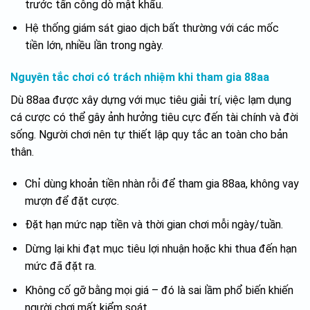
trước tấn công dò mật khẩu.
Hệ thống giám sát giao dịch bất thường với các mốc
tiền lớn, nhiều lần trong ngày.
Nguyên tắc chơi có trách nhiệm khi tham gia 88aa
Dù 88aa được xây dựng với mục tiêu giải trí, việc lạm dụng
cá cược có thể gây ảnh hưởng tiêu cực đến tài chính và đời
sống. Người chơi nên tự thiết lập quy tắc an toàn cho bản
thân.
Chỉ dùng khoản tiền nhàn rỗi để tham gia 88aa, không vay
mượn để đặt cược.
Đặt hạn mức nạp tiền và thời gian chơi mỗi ngày/tuần.
Dừng lại khi đạt mục tiêu lợi nhuận hoặc khi thua đến hạn
mức đã đặt ra.
Không cố gỡ bằng mọi giá – đó là sai lầm phổ biến khiến
người chơi mất kiểm soát.