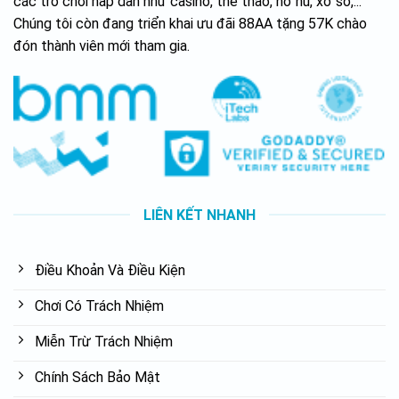
các trò chơi hấp dẫn như casino, thể thao, nổ hũ, xổ số,...
Chúng tôi còn đang triển khai ưu đãi 88AA tặng 57K chào
đón thành viên mới tham gia.
LIÊN KẾT NHANH
Điều Khoản Và Điều Kiện
Chơi Có Trách Nhiệm
Miễn Trừ Trách Nhiệm
Chính Sách Bảo Mật