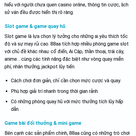
hiểu với người chưa quen casino online, thông tin cược, lịch
sử ván đều được hiển thị rõ ràng.
Slot game & game quay hũ
Slot game là lựa chọn lý tưởng cho những ai yêu thích tốc
độ và sự may rủi cao. 88aa tích hợp nhiều phòng game slot
với chủ đề khác nhau: cổ điển, Ai Cập, thần thoại, trái cây,
anime… cùng các tính năng đặc biệt như vòng quay miễn
phí, nhân thưởng, jackpot lũy tiến.
Cách chơi đơn giản, chỉ cần chọn mức cược và quay.
Phù hợp giải trí nhanh trong thời gian rảnh.
Có những phòng quay hũ với mức thưởng tích lũy hấp
dẫn.
Game bài đổi thưởng & mini game
Bên cạnh các sản phẩm chính, 88aa cũng có những trò chơi