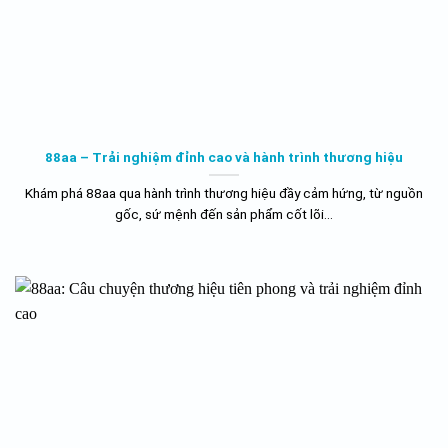
88aa – Trải nghiệm đỉnh cao và hành trình thương hiệu
Khám phá 88aa qua hành trình thương hiệu đầy cảm hứng, từ nguồn
gốc, sứ mệnh đến sản phẩm cốt lõi...