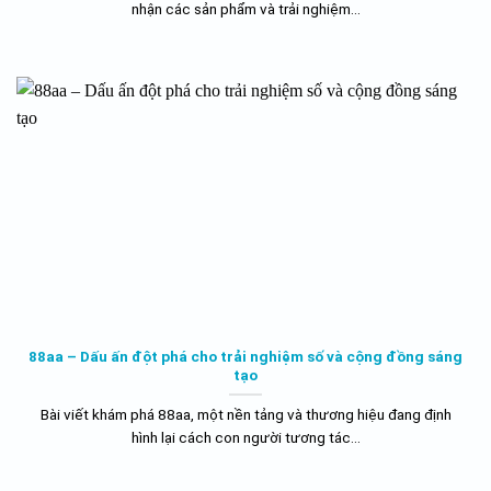
nhận các sản phẩm và trải nghiệm...
88aa – Dấu ấn đột phá cho trải nghiệm số và cộng đồng sáng
tạo
Bài viết khám phá 88aa, một nền tảng và thương hiệu đang định
hình lại cách con người tương tác...